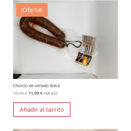
¡Oferta!
Chorizo de venado dulce
El
El
15,99
€
11,99
€
IVA incl.
precio
precio
original
actual
Añadir al carrito
era:
es:
15,99 €.
11,99 €.