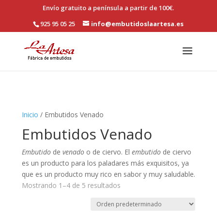
Skip to content
Envío gratuito a península a partir de 100€.
Abrir barra de herramientas
925 95 05 25
info@embutidoslaartesa.es
Inicio
/ Embutidos Venado
Embutidos Venado
Embutido
de
venado
o de ciervo. El
embutido
de ciervo
es un producto para los paladares más exquisitos, ya
que es un producto muy rico en sabor y muy saludable.
Mostrando 1–4 de 5 resultados