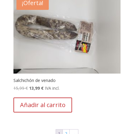
¡Oferta!
Salchichón de venado
El
El
15,99
€
13,99
€
IVA incl.
precio
precio
original
actual
Añadir al carrito
era:
es:
15,99 €.
13,99 €.
1
2
→