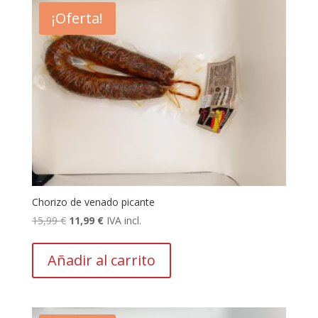
¡Oferta!
Chorizo de venado picante
El
El
15,99
€
11,99
€
IVA incl.
precio
precio
original
actual
Añadir al carrito
era:
es:
15,99 €.
11,99 €.