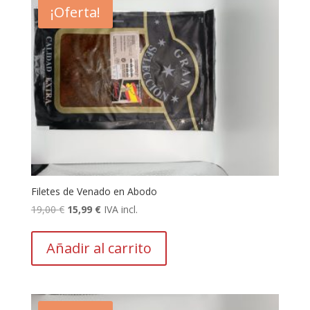
¡Oferta!
Filetes de Venado en Abodo
El
El
19,00
€
15,99
€
IVA incl.
precio
precio
original
actual
Añadir al carrito
era:
es:
19,00 €.
15,99 €.