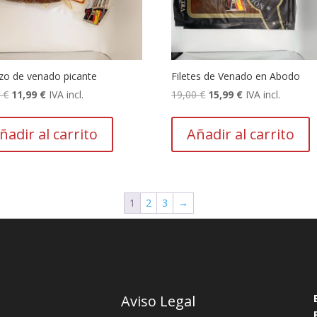
zo de venado picante
Filetes de Venado en Abodo
El
El
El
El
9
€
11,99
€
IVA incl.
19,00
€
15,99
€
IVA incl.
precio
precio
precio
precio
original
actual
original
actual
ñadir al carrito
Añadir al carrito
era:
es:
era:
es:
15,99 €.
11,99 €.
19,00 €.
15,99 €.
1
2
3
→
Aviso Legal