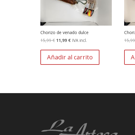
Chorizo de venado dulce
Chori
El
El
15,99
€
11,99
€
IVA incl.
15,9
precio
precio
original
actual
Añadir al carrito
A
era:
es:
15,99 €.
11,99 €.