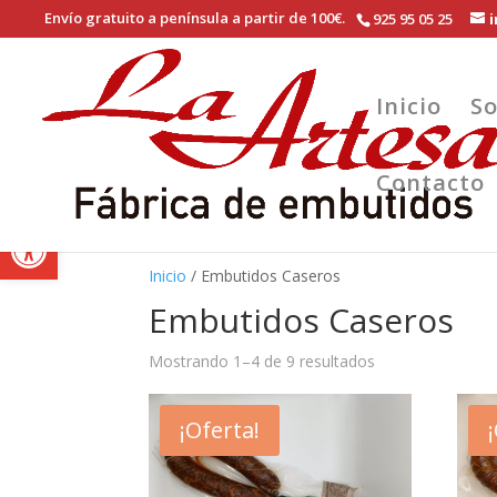
Skip to content
Envío gratuito a península a partir de 100€.
925 95 05 25
Inicio
So
Contacto
Abrir barra de herramientas
Inicio
/ Embutidos Caseros
Embutidos Caseros
Mostrando 1–4 de 9 resultados
¡Oferta!