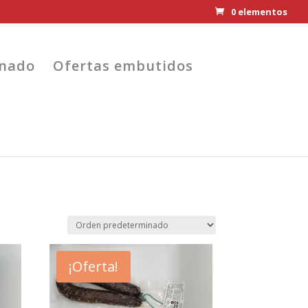
0 elementos
enado
Ofertas embutidos
¡Oferta!